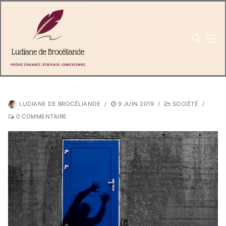
Aller
au
contenu
LUDIANE DE BROCÉLIANDE
/
9 JUIN 2019
/
SOCIÉTÉ
/
0 COMMENTAIRE
Rechercher
:
Accueil
Livres
Textes & poèmes