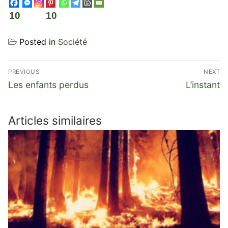
10
10
Posted in
Société
Navigation
PREVIOUS
NEXT
de
Previous
Next
Les enfants perdus
L’instant
post:
post:
l’article
Articles similaires