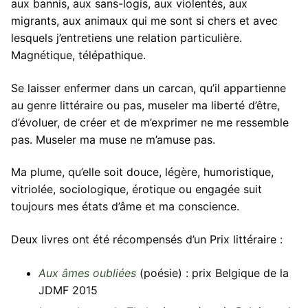
aux bannis, aux sans-logis, aux violentés, aux
migrants, aux animaux qui me sont si chers et avec
Portfolio
lesquels j’entretiens une relation particulière.
Photos
Magnétique, télépathique.
Vidéos
Se laisser enfermer dans un carcan, qu’il appartienne
au genre littéraire ou pas, museler ma liberté d’être,
Mon compte
d’évoluer, de créer et de m’exprimer ne me ressemble
Panier
pas. Museler ma muse ne m’amuse pas.
Paiement
Ma plume, qu’elle soit douce, légère, humoristique,
vitriolée, sociologique, érotique ou engagée suit
Contact
toujours mes états d’âme et ma conscience.
Deux livres ont été récompensés d’un Prix littéraire :
Aux âmes oubliées
(poésie) : prix Belgique de la
JDMF 2015