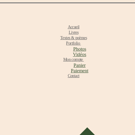
Accueil
Livres
Textes & poèmes
Portfolio
Photos
Vidéos
Mon compte
Panier
Paiement
Contact