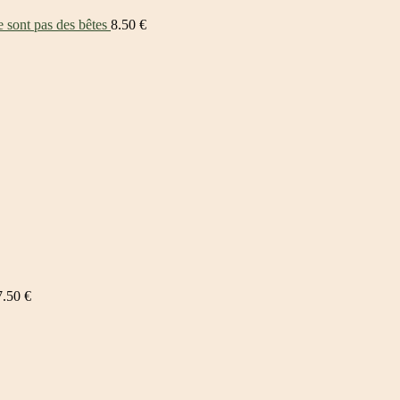
 sont pas des bêtes
8.50
€
7.50
€