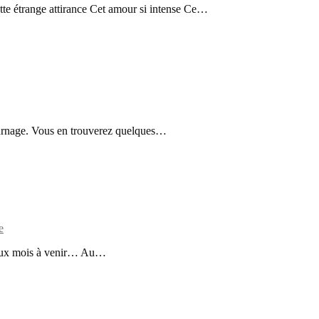
ette étrange attirance Cet amour si intense Ce…
ournage. Vous en trouverez quelques…
e
eaux mois à venir… Au…