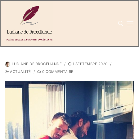
Aller
au
contenu
LUDIANE DE BROCÉLIANDE
/
1 SEPTEMBRE 2020
/
ACTUALITÉ
/
0 COMMENTAIRE
Rechercher
:
Accueil
Livres
Textes & poèmes