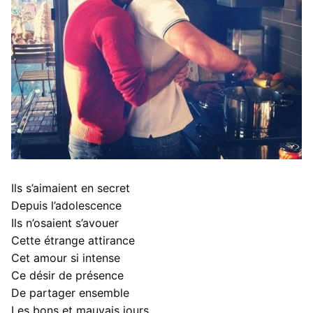
Portfolio
Photos
Vidéos
Mon compte
Panier
Paiement
Ils s’aimaient en secret
Contact
Depuis l’adolescence
Ils n’osaient s’avouer
Cette étrange attirance
Cet amour si intense
Ce désir de présence
De partager ensemble
Les bons et mauvais jours