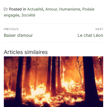
Posted in
Actualité
,
Amour
,
Humanisme
,
Poésie
engagée
,
Société
Navigation
PREVIOUS
NEXT
de
Previous
Next
Baiser d’amour
Le chat Léon
post:
post:
l’article
Articles similaires