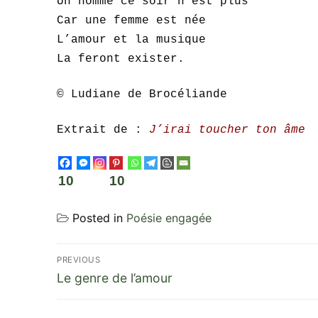
Un homme ce soir n’est plus
Car une femme est née
L’amour et la musique
La feront exister.
© Ludiane de Brocéliande
Extrait de :
J’irai toucher ton âme
10
10
Posted in
Poésie engagée
Navigation
PREVIOUS
Previous
de
Le genre de l’amour
post:
l’article