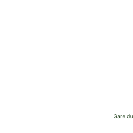
Next
Gare du
post: