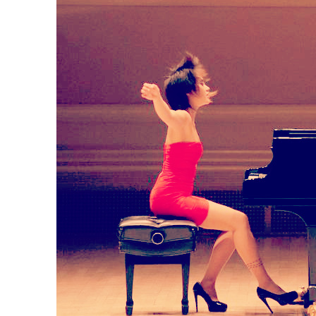
Textes & poèmes
Portfolio
Photos
Vidéos
Mon compte
Panier
Paiement
Contact