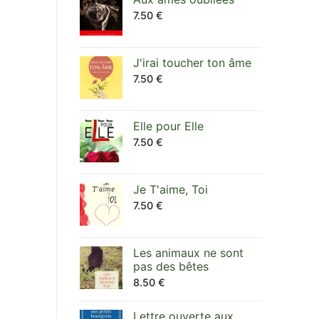
7.50
€
J'irai toucher ton âme
7.50
€
Elle pour Elle
7.50
€
Je T'aime, Toi
7.50
€
Les animaux ne sont
pas des bêtes
8.50
€
Lettre ouverte aux