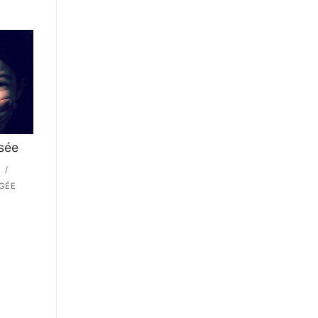
sée
/
GÉE