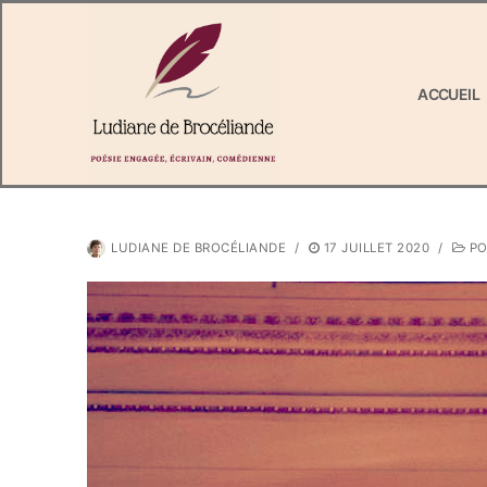
Aller
au
contenu
ACCUEIL
LUDIANE DE BROCÉLIANDE
/
17 JUILLET 2020
/
PO
Rechercher
:
Accueil
Livres