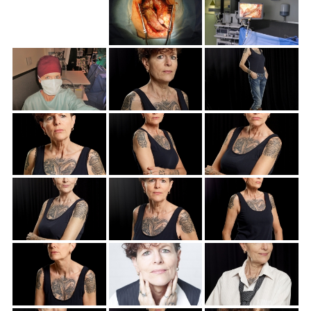
Portfolio
Photos
Vidéos
Mon compte
Panier
Paiement
Contact