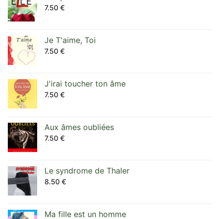
7.50
€
Je T'aime, Toi
7.50
€
J'irai toucher ton âme
7.50
€
Aux âmes oubliées
7.50
€
Le syndrome de Thaler
8.50
€
Ma fille est un homme